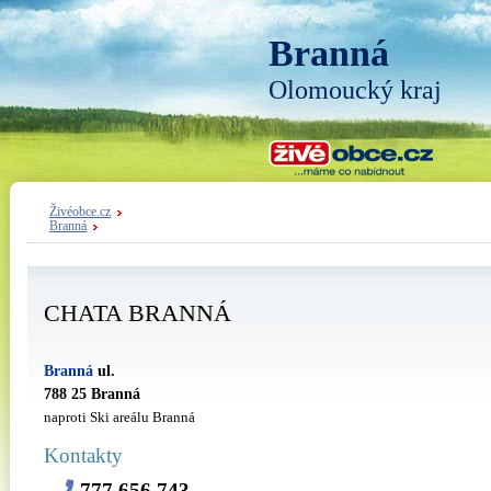
Branná
Olomoucký kraj
Živéobce.cz
Branná
CHATA BRANNÁ
Branná
ul.
788 25 Branná
naproti Ski areálu Branná
Kontakty
777 656 743