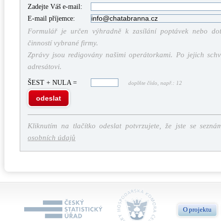
Zadejte Váš e-mail:
E-mail příjemce:
Formulář je určen výhradně k zasílání poptávek nebo dota
činností vybrané firmy.
Zprávy jsou redigovány našimi operátorkami. Po jejich schv
adresátovi.
ŠEST + NULA =
doplňte číslo, např.: 12
odeslat
Kliknutím na tlačítko odeslat potvrzujete, že jste se sezná
osobních údajů
O projektu