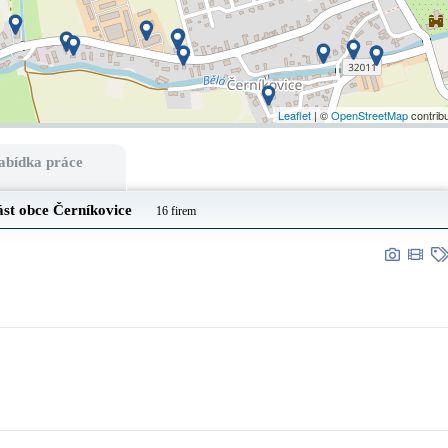
Leaflet
| ©
OpenStreetMap
contrib
abídka práce
ást obce
Černíkovice
16 firem