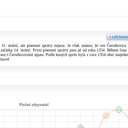
celá histor
11. století, ale písemné zprávy nejsou. Je však známo, že ves Černíkovice 
začátku 14. století. První písemné zprávy jsou až od roku 1354. Během času 
 jsou s Černíkovicemi spjata. Podle kusých zpráv byla v roce 1354 obec majetk
ínově.