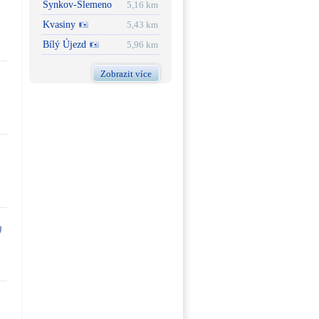
Synkov-Slemeno
5,16 km
Kvasiny
5,43 km
Bílý Újezd
5,96 km
Zobrazit více