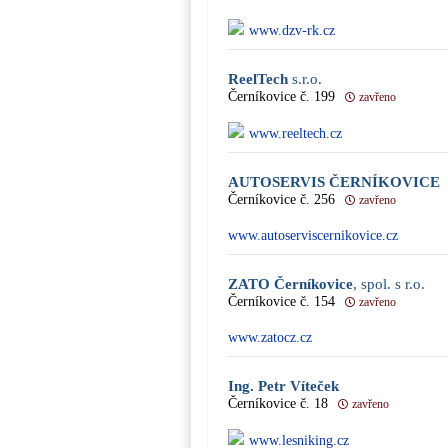
www.dzv-rk.cz
ReelTech
s.r.o.
Černíkovice č. 199
zavřeno
www.reeltech.cz
AUTOSERVIS ČERNÍKOVICE
Černíkovice č. 256
zavřeno
www.autoserviscernikovice.cz
ZATO Černíkovice
, spol. s r.o.
Černíkovice č. 154
zavřeno
www.zatocz.cz
Ing. Petr Víteček
Černíkovice č. 18
zavřeno
www.lesniking.cz