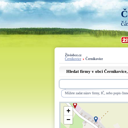
Č
čá
Živéobce.cz
Černíkovice
Černíkovice
Hledat firmy v obci Černíkovice,
Můžete zadat název firmy, IČ, nebo popis činno
+
−