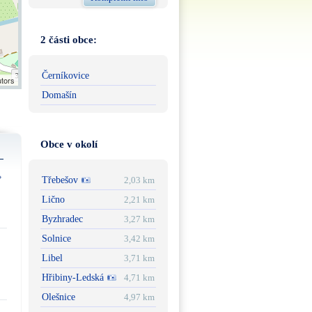
2 části obce:
Černíkovice
utors
Domašín
Obce v okolí
Třebešov
2,03 km
Lično
2,21 km
Byzhradec
3,27 km
Solnice
3,42 km
Libel
3,71 km
Hřibiny-Ledská
4,71 km
Olešnice
4,97 km