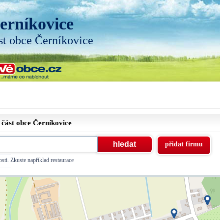
erníkovice
st obce Černíkovice
 část obce
Černíkovice
přidat firmu
sti. Zkuste například restaurace