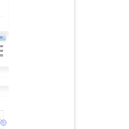
ie
se
se
em