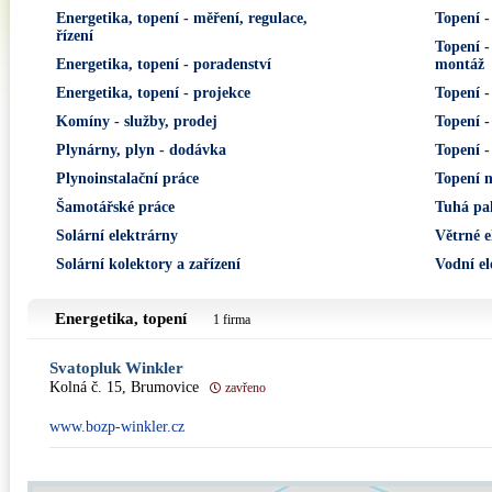
Energetika, topení - měření, regulace,
Topení -
řízení
Topení -
Energetika, topení - poradenství
montáž
Energetika, topení - projekce
Topení -
Komíny - služby, prodej
Topení -
Plynárny, plyn - dodávka
Topení -
Plynoinstalační práce
Topení n
Šamotářské práce
Tuhá pal
Solární elektrárny
Větrné e
Solární kolektory a zařízení
Vodní el
Energetika, topení
1 firma
Svatopluk Winkler
Kolná č. 15, Brumovice
zavřeno
www.bozp-winkler.cz