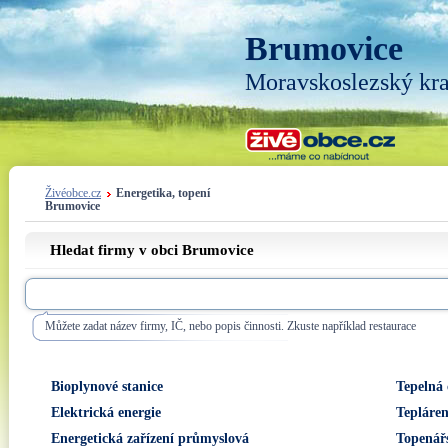
Brumovice
Moravskoslezský kra
Živéobce.cz
Energetika, topení
Brumovice
Hledat firmy v obci Brumovice
Můžete zadat název firmy, IČ, nebo popis činnosti. Zkuste například restaurace
Bioplynové stanice
Tepelná 
Elektrická energie
Tepláre
Energetická zařízení průmyslová
Topenář