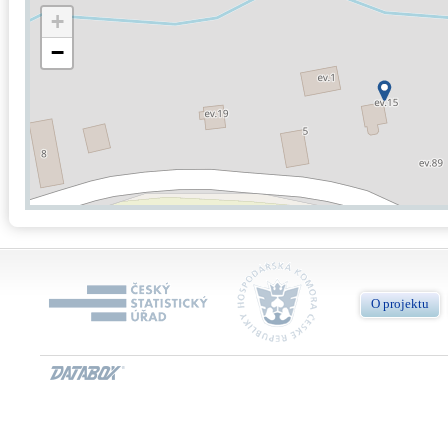
+
−
O projektu