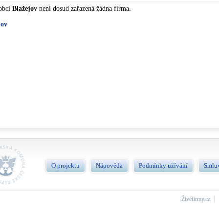
 obci
Blažejov
není dosud zařazená žádna firma.
jov
O projektu
Nápověda
Podmínky užívání
Smlu
Živéfirmy.cz