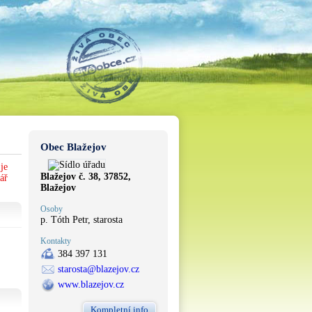
Obec Blažejov
je
Blažejov č. 38, 37852,
ář
Blažejov
Osoby
p. Tóth Petr, starosta
Kontakty
384 397 131
starosta@blazejov.cz
www.blazejov.cz
Kompletní info