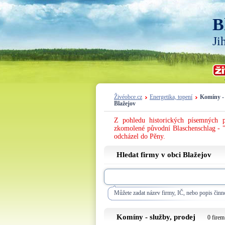
B
Ji
Živéobce.cz
Energetika, topení
Komíny - 
Blažejov
Z pohledu historických písemných p
zkomolené původní Blaschenschlag - "
odcházel do Pěny.
Hledat firmy v obci Blažejov
Můžete zadat název firmy, IČ, nebo popis činno
Komíny - služby, prodej
0 firem