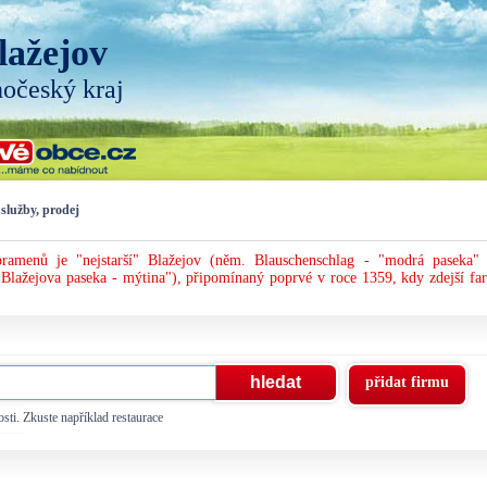
lažejov
hočeský kraj
služby, prodej
ramenů je "nejstarší" Blažejov (něm. Blauschenschlag - "modrá paseka" 
Blažejova paseka - mýtina"), připomínaný poprvé v roce 1359, kdy zdejší far
přidat firmu
sti. Zkuste například restaurace