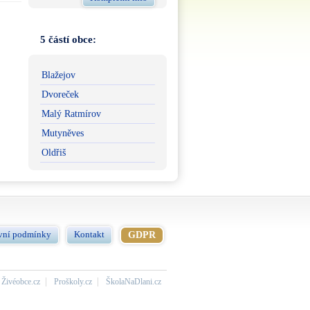
5 částí obce:
Blažejov
Dvoreček
Malý Ratmírov
Mutyněves
Oldřiš
vní podmínky
Kontakt
GDPR
Živéobce.cz
Proškoly.cz
ŠkolaNaDlani.cz