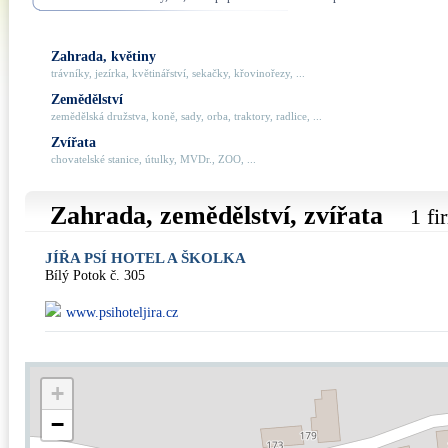
Zahrada, květiny
trávníky, jezírka, květinářství, sekačky, křovinořezy, ...
Zemědělství
zemědělská družstva, koně, sady, orba, traktory, radlice, ...
Zvířata
chovatelské stanice, útulky, MVDr., ZOO, ...
Zahrada, zemědělství, zvířata
1 fi
JÍŘA PSÍ HOTEL A ŠKOLKA
Bílý Potok č. 305
www.psihoteljira.cz
+
−