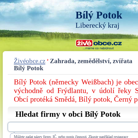
Bílý Potok
Liberecký kraj
Živéobce.cz
Zahrada, zemědělství, zvířata
Bílý Potok
Bílý Potok (německy Weißbach) je obec
východně od Frýdlantu, v údolí řeky 
Obcí protéká Smědá, Bílý potok, Černý p
Hledat firmy v obci Bílý Potok
Můžete zadat název firmy, IČ, nebo popis činnosti. Zkuste například restaurace