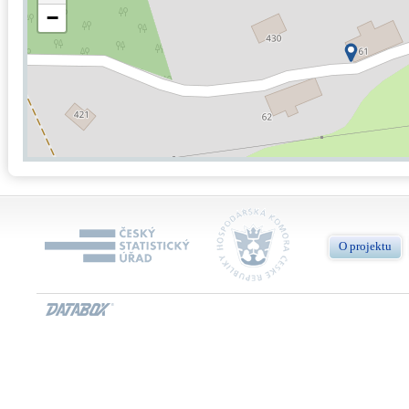
−
O projektu