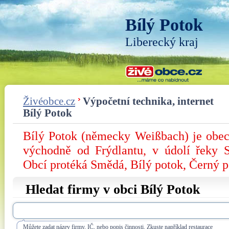
Bílý Potok
Liberecký kraj
Živéobce.cz
Výpočetní technika, internet
Bílý Potok
Bílý Potok (německy Weißbach) je obec
východně od Frýdlantu, v údolí řeky 
Obcí protéká Smědá, Bílý potok, Černý p
Hledat firmy v obci Bílý Potok
Můžete zadat název firmy, IČ, nebo popis činnosti. Zkuste například restaurace