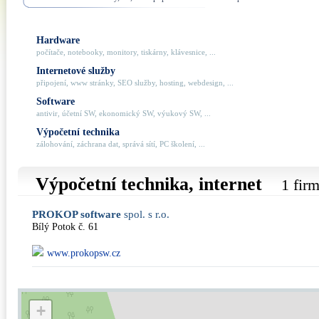
Hardware
počítače, notebooky, monitory, tiskárny, klávesnice, ...
Internetové služby
připojení, www stránky, SEO služby, hosting, webdesign, ...
Software
antivir, účetní SW, ekonomický SW, výukový SW, ...
Výpočetní technika
zálohování, záchrana dat, správá sítí, PC školení, ...
Výpočetní technika, internet
1 fir
PROKOP software
spol. s r.o.
Bílý Potok č. 61
www.prokopsw.cz
+