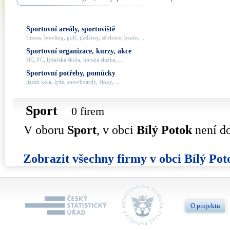
Sportovní areály, sportoviště
fitness, bowling, golf, jízdárny, střelnice, bazén, ...
Sportovní organizace, kurzy, akce
HC, FC, lyžařská škola, horská služba, ...
Sportovní potřeby, pomůcky
jízdní kola, lyže, snowboardy, činky, ...
Sport
0 firem
V oboru
Sport
, v obci
Bílý Potok
není do
Zobrazit všechny firmy v obci Bílý Pot
O projektu