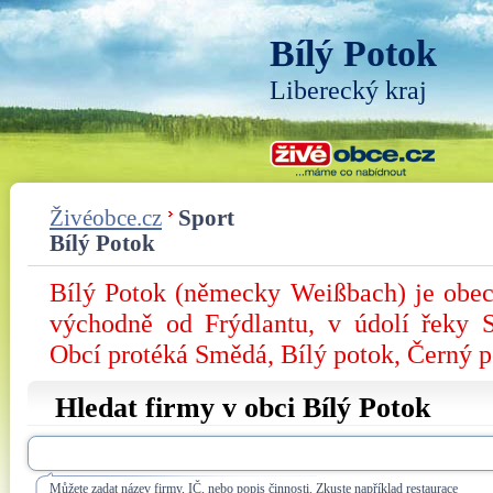
Bílý Potok
Liberecký kraj
Živéobce.cz
Sport
Bílý Potok
Bílý Potok (německy Weißbach) je obec
východně od Frýdlantu, v údolí řeky 
Obcí protéká Smědá, Bílý potok, Černý p
Hledat firmy v obci Bílý Potok
Můžete zadat název firmy, IČ, nebo popis činnosti. Zkuste například restaurace