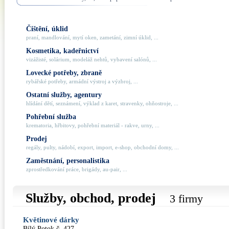
Čištění, úklid
praní, mandlování, mytí oken, zametání, zimní úklid, ...
Kosmetika, kadeřnictví
vizážisté, solárium, modeláž nehtů, vybavení salónů, ...
Lovecké potřeby, zbraně
rybářské potřeby, armádní výstroj a výzbroj, ...
Ostatní služby, agentury
hlídání dětí, seznámení, výklad z karet, stravenky, ohňostroje, ...
Pohřební služba
krematoria, hřbitovy, pohřební materiál - rakve, urny, ...
Prodej
regály, pulty, nádobí, export, import, e-shop, obchodní domy, ...
Zaměstnání, personalistika
zprostředkování práce, brigády, au-pair, ...
Služby, obchod, prodej
3 firmy
Květinové dárky
Bílý Potok č. 427