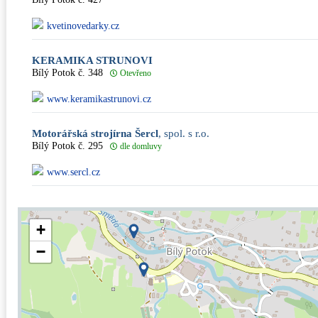
kvetinovedarky.cz
KERAMIKA STRUNOVI
Bílý Potok č. 348
Otevřeno
www.keramikastrunovi.cz
Motorářská strojírna Šercl
, spol. s r.o.
Bílý Potok č. 295
dle domluvy
www.sercl.cz
+
−