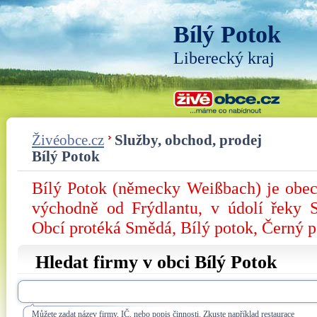
Bílý Potok
Liberecký kraj
Živéobce.cz
Služby, obchod, prodej
Bílý Potok
Bílý Potok (německy Weißbach) je obec
východně od Frýdlantu, v údolí řeky 
Obcí protéká Smědá, Bílý potok, Černý p
Hledat firmy v obci Bílý Potok
Můžete zadat název firmy, IČ, nebo popis činnosti. Zkuste například restaurace