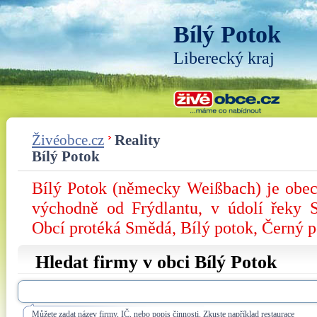
Bílý Potok
Liberecký kraj
Živéobce.cz
Reality
Bílý Potok
Bílý Potok (německy Weißbach) je obec
východně od Frýdlantu, v údolí řeky 
Obcí protéká Smědá, Bílý potok, Černý p
Hledat firmy v obci Bílý Potok
Můžete zadat název firmy, IČ, nebo popis činnosti. Zkuste například restaurace