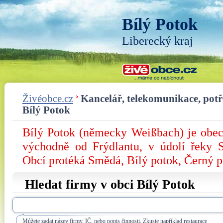
Bílý Potok
Liberecký kraj
Živéobce.cz
Kancelář, telekomunikace, pot
Bílý Potok
Bílý Potok (německy Weißbach) je obec
východně od Frýdlantu, v údolí řeky 
Obcí protéká Smědá, Bílý potok, Černý p
Hledat firmy v obci Bílý Potok
Můžete zadat název firmy, IČ, nebo popis činnosti. Zkuste například restaurace