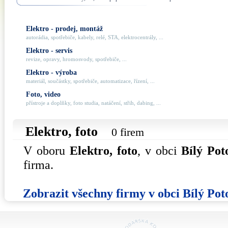
Elektro - prodej, montáž
autorádia, spotřebiče, kabely, relé, STA, elektrocentrály, ...
Elektro - servis
revize, opravy, hromosvody, spotřebiče, ...
Elektro - výroba
materiál, součástky, spotřebiče, automatizace, řízení, ...
Foto, video
přístroje a doplňky, foto studia, natáčení, střih, dabing, ...
Elektro, foto
0 firem
V oboru
Elektro, foto
, v obci
Bílý Pot
firma.
Zobrazit všechny firmy v obci Bílý Pot