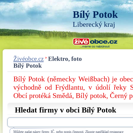
Bílý Potok
Liberecký kraj
Živéobce.cz
Elektro, foto
Bílý Potok
Bílý Potok (německy Weißbach) je obec
východně od Frýdlantu, v údolí řeky 
Obcí protéká Smědá, Bílý potok, Černý p
Hledat firmy v obci Bílý Potok
Můžete zadat název firmy, IČ, nebo popis činnosti. Zkuste například restaurace