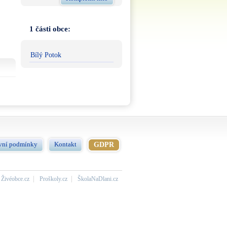
1 části obce:
Bílý Potok
vní podmínky
Kontakt
GDPR
Živéobce.cz
Proškoly.cz
ŠkolaNaDlani.cz