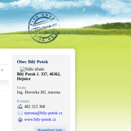
Obec Bílý Potok
 v
Bílý Potok č. 337, 46362,
Hejnice
Osoby
Ing. Hovorka Jiří, starosta
Kontakty
482 323 368
starosta@bily-potok.cz
www.bily-potok.cz
Kompletní info