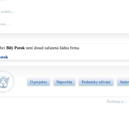
 potřeby, ...
roje, ...
obci
Bílý Potok
není dosud zařazená žádna firma.
Potok
O projektu
Nápověda
Podmínky užívání
Smlu
Živéfirmy.cz