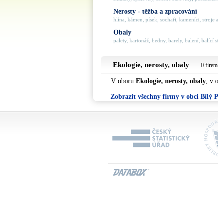
Nerosty - těžba a zpracování
hlína, kámen, písek, sochaři, kameníci, stroje a
Obaly
palety, kartonáž, bedny, barely, balení, balící st
Ekologie, nerosty, obaly
0 firem
V oboru
Ekologie, nerosty, obaly
, v 
Zobrazit všechny firmy v obci Bílý 