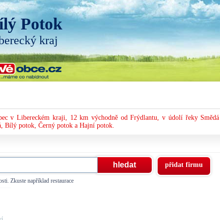
ílý Potok
berecký kraj
bec v Libereckém kraji, 12 km východně od Frýdlantu, v údolí řeky Smědá
, Bílý potok, Černý potok a Hajní potok.
přidat firmu
sti. Zkuste například restaurace
, ...