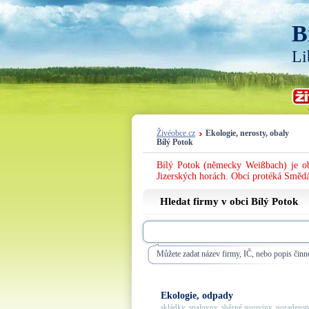
B
Li
Živéobce.cz
Ekologie, nerosty, obaly
Bílý Potok
Bílý Potok (německy Weißbach) je o
Jizerských horách. Obcí protéká Smědá
Hledat firmy v obci Bílý Potok
Můžete zadat název firmy, IČ, nebo popis činno
Ekologie, odpady
skládky, spalovny, sběrné suroviny, poradenství