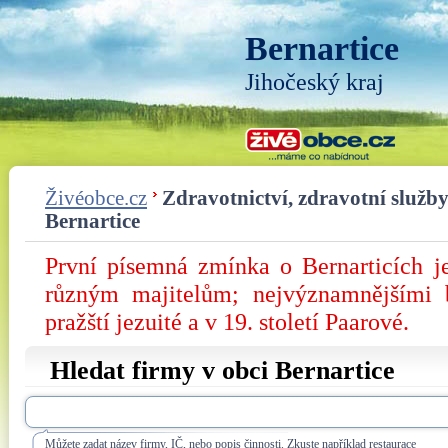
Bernartice
Jihočeský kraj
Živéobce.cz
Zdravotnictví, zdravotní služby
Bernartice
První písemná zmínka o Bernarticích j
různým majitelům; nejvýznamnějšími 
pražští jezuité a v 19. století Paarové.
Hledat firmy v obci Bernartice
Můžete zadat název firmy, IČ, nebo popis činnosti. Zkuste například restaurace