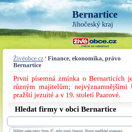
Bernartice
Jihočeský kraj
Živéobce.cz
Finance, ekonomika, právo
Bernartice
První písemná zmínka o Bernarticích j
různým majitelům; nejvýznamnějšími 
pražští jezuité a v 19. století Paarové.
Hledat firmy v obci Bernartice
Můžete zadat název firmy, IČ, nebo popis činnosti. Zkuste například restaurace