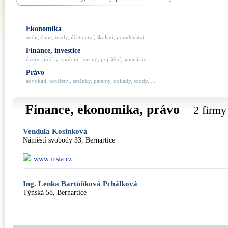
Ekonomika
audit, daně, mzdy, účetnictví, školení, poradenství, ...
Finance, investice
úvěry, půjčky, spoření, leasing, pojištění, směnárny, ...
Právo
advokáti, notářství, směnky, patenty, odhady, soudy, ...
Finance, ekonomika, právo
2 firmy
Vendula Kosinková
Náměstí svobody 33, Bernartice
www.insia.cz
Ing. Lenka Bartůňková Pchálková
Týnská 58, Bernartice