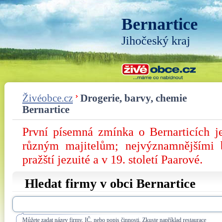
Bernartice
Jihočeský kraj
Živéobce.cz
Drogerie, barvy, chemie
Bernartice
První písemná zmínka o Bernarticích j
různým majitelům; nejvýznamnějšími 
pražští jezuité a v 19. století Paarové.
Hledat firmy v obci Bernartice
Můžete zadat název firmy, IČ, nebo popis činnosti. Zkuste například restaurace