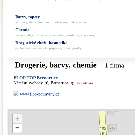
Barvy, tapety
autolaky, štětce, tónování, fládrování, malíři, zařízení, ...
Chemie
maziva, oleje, rafinerie, chemikálie, zásobníky a systémy, ...
Drogistické zboží, kosmetika
parfumerie, kosmetické přípravky, prací prášky, ...
Drogerie, barvy, chemie
1 firma
FLOP TOP Bernartice
Náměstí svobody 16, Bernartice
Brzy otevírá
www.flop-potraviny.cz
+
−