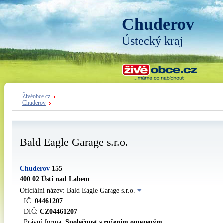
Chuderov
Ústecký kraj
Živéobce.cz
Chuderov
Bald Eagle Garage s.r.o.
Chuderov
155
400 02 Ústí nad Labem
Oficiální název: Bald Eagle Garage s.r.o.
IČ:
04461207
DIČ:
CZ04461207
Právní forma:
Společnost s ručením omezeným