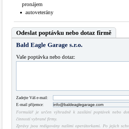
pronájem
autoveterány
Odeslat poptávku nebo dotaz firmě
Bald Eagle Garage s.r.o.
Vaše poptávka nebo dotaz:
Zadejte Váš e-mail:
E-mail příjemce:
Formulář je určen výhradně k zasílání poptávek nebo dota
činností vybrané firmy.
Zprávy jsou redigovány našimi operátorkami. Po jejich schv