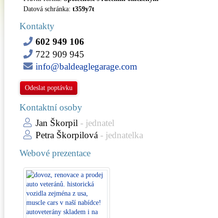
Datová schránka:
t359y7t
Kontakty
602 949 106
722 909 945
info@baldeaglegarage.com
Odeslat poptávku
Kontaktní osoby
Jan Škorpil
- jednatel
Petra Škorpilová
- jednatelka
Webové prezentace