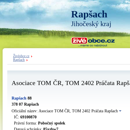
Rapšach
Jihočeský kraj
Živéobce.cz
Rapšach
Asociace TOM ČR, TOM 2402 Práčata Rapš
Rapšach
88
378 07 Rapšach
Oficiální název: Asociace TOM ČR, TOM 2402 Práčata Rapšach
IČ:
69100870
Právní forma:
Pobočný spolek
Datová schránka:
85xzbw7