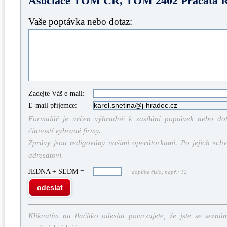
Asociace TOM ČR, TOM 2402 Práčata 
Vaše poptávka nebo dotaz:
Zadejte Váš e-mail:
E-mail příjemce:
Formulář je určen výhradně k zasílání poptávek nebo dota
činností vybrané firmy.
Zprávy jsou redigovány našimi operátorkami. Po jejich schv
adresátovi.
JEDNA + SEDM =
doplňte číslo, např.: 12
odeslat
Kliknutím na tlačítko odeslat potvrzujete, že jste se sezná