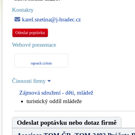
Kontakty
karel.snetina@j-hradec.cz
Odeslat poptávku
Webové prezentace
rapsach.cz/tom
Činnosti firmy
Zájmová sdružení - děti, mládež
turistický oddíl mládeže
Odeslat poptávku nebo dotaz firmě