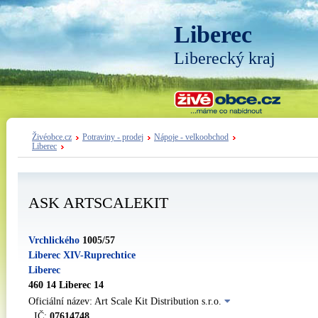
Liberec
Liberecký kraj
Živéobce.cz
Potraviny - prodej
Nápoje - velkoobchod
Liberec
ASK ARTSCALEKIT
Vrchlického
1005/57
Liberec XIV-Ruprechtice
Liberec
460 14 Liberec 14
Oficiální název: Art Scale Kit Distribution s.r.o.
IČ:
07614748