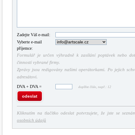
Zadejte Váš e-mail:
Vyberte e-mail
příjemce:
Formulář je určen výhradně k zasílání poptávek nebo dota
činností vybrané firmy.
Zprávy jsou redigovány našimi operátorkami. Po jejich schv
adresátovi.
DVA + DVA =
doplňte číslo, např.: 12
odeslat
Kliknutím na tlačítko odeslat potvrzujete, že jste se sezná
osobních údajů