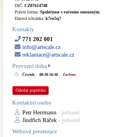
DIČ:
CZ07614748
Právní forma:
Společnost s ručením omezeným
Datová schránka:
k7rn5q7
Kontakty
771 202 001
info@artscale.cz
reklamace@artscale.cz
Provozní doba
Čtvrtek
08:30-16:30
Zavřeno
Odeslat poptávku
Kontaktní osoby
Petr Herrmann
- jednatel
Jindřich Ráček
- jednatel
Webové prezentace