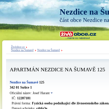
Nezdice na Š
část obce Nezdice 
Živéobce.cz
Nezdice na Šumavě
Nezdice na Šumavě
APARTMÁN NEZDICE NA ŠUMAVĚ 125
Nezdice na Šumavě
125
342 01 Sušice 1
Oficiální název: Josef Harant
IČ:
12287181
Právní forma:
Fyzická osoba podnikající dle živnostenského zákon
Datová schránka:
cdt6z3e