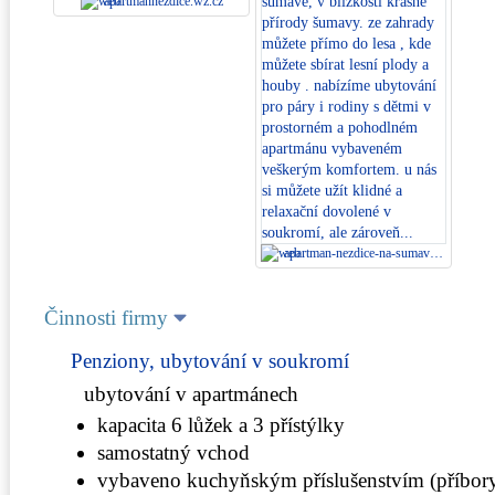
apartmannezdice.wz.cz
apartman-nezdice-na-sumave.webnode.cz
Činnosti firmy
Penziony, ubytování v soukromí
ubytování v apartmánech
kapacita 6 lůžek a 3 přístýlky
samostatný vchod
vybaveno kuchyňským příslušenstvím (příbory