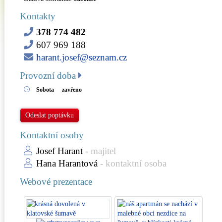
Kontakty
378 774 482
607 969 188
harant.josef@seznam.cz
Provozní doba
Sobota
zavřeno
Odeslat poptávku
Kontaktní osoby
Josef Harant
- majitel
Hana Harantová
- kontaktní osoba
Webové prezentace