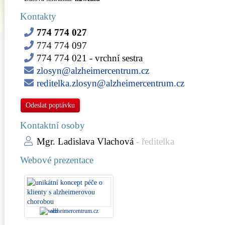
Kontakty
774 774 027
774 774 097
774 774 021
- vrchní sestra
zlosyn@alzheimercentrum.cz
reditelka.zlosyn@alzheimercentrum.cz
Odeslat poptávku
Kontaktní osoby
Mgr. Ladislava Vlachová
- ředitelka
Webové prezentace
alzheimercentrum.cz