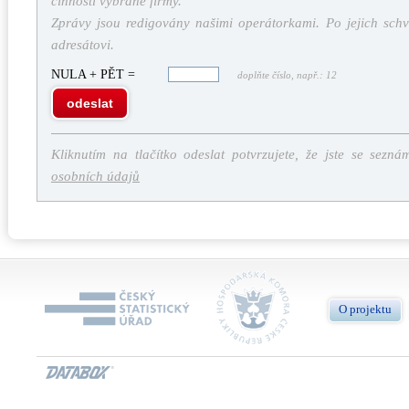
činností vybrané firmy.
Zprávy jsou redigovány našimi operátorkami. Po jejich schv
adresátovi.
NULA + PĚT =
doplňte číslo, např.: 12
odeslat
Kliknutím na tlačítko odeslat potvrzujete, že jste se sezná
osobních údajů
O projektu