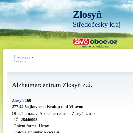
Zlosyň
Středočeský kraj
Živéobce.cz
Zlosyň
Alzheimercentrum Zlosyň z.ú.
Zlosyň
160
277 44 Vojkovice u Kralup nad Vltavou
Oficiální název: Alzheimercentrum Zlosyň, z.ú.
IČ:
28446003
Právní forma:
Ústav
Datová schránka:
k2wzaiu