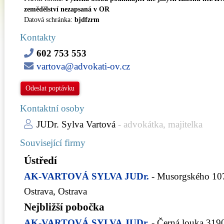
zemědělství nezapsaná v OR
Datová schránka:
bjdfzrm
Kontakty
602 753 553
vartova@advokati-ov.cz
Odeslat poptávku
Kontaktní osoby
JUDr. Sylva Vartová
- advokátka, majitelka
Související firmy
Ústředí
AK-VARTOVÁ SYLVA JUDr.
- Musorgského 10
Ostrava, Ostrava
Nejbližší pobočka
AK-VARTOVÁ SYLVA JUDr.
- Černá louka 319