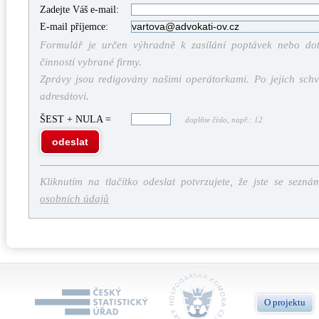
Zadejte Váš e-mail:
E-mail příjemce:
Formulář je určen výhradně k zasílání poptávek nebo dota
činností vybrané firmy.
Zprávy jsou redigovány našimi operátorkami. Po jejich schv
adresátovi.
ŠEST + NULA =
doplňte číslo, např.: 12
odeslat
Kliknutím na tlačítko odeslat potvrzujete, že jste se sezná
osobních údajů
O projektu