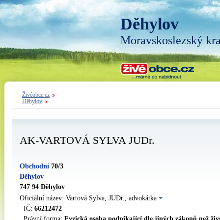
Děhylov
Moravskoslezský kra
Živéobce.cz
Děhylov
AK-VARTOVÁ SYLVA JUDr.
Obchodní
70/3
Děhylov
747 94 Děhylov
Oficiální název: Vartová Sylva, JUDr., advokátka
IČ:
66212472
Právní forma:
Fyzická osoba podnikající dle jiných zákonů než ži