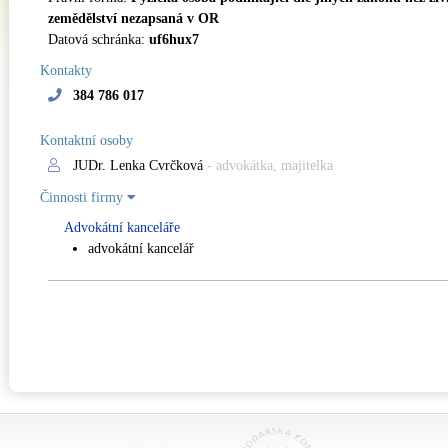
zemědělství nezapsaná v OR
Datová schránka:
uf6hux7
Kontakty
384 786 017
Kontaktní osoby
JUDr. Lenka Cvrčková
- advokátka, majitelka
Činnosti firmy
Advokátní kanceláře
advokátní kancelář