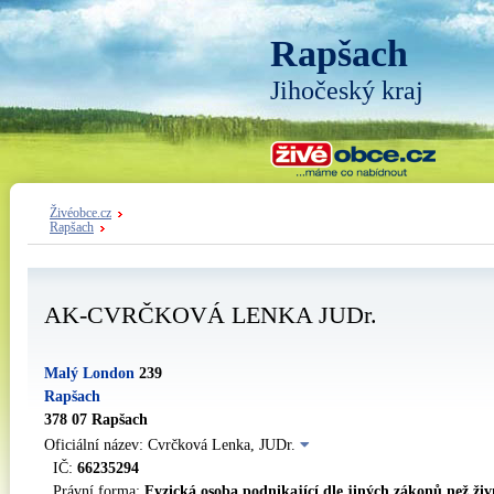
Rapšach
Jihočeský kraj
Živéobce.cz
Rapšach
AK-CVRČKOVÁ LENKA JUDr.
Malý London
239
Rapšach
378 07 Rapšach
Oficiální název: Cvrčková Lenka, JUDr.
IČ:
66235294
Právní forma:
Fyzická osoba podnikající dle jiných zákonů než ži