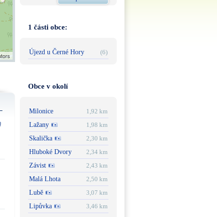
1 části obce:
Újezd u Černé Hory
(6)
utors
Obce v okolí
Milonice
1,92 km
Lažany
1,98 km
Skalička
2,30 km
Hluboké Dvory
2,34 km
Závist
2,43 km
Malá Lhota
2,50 km
Lubě
3,07 km
Lipůvka
3,46 km