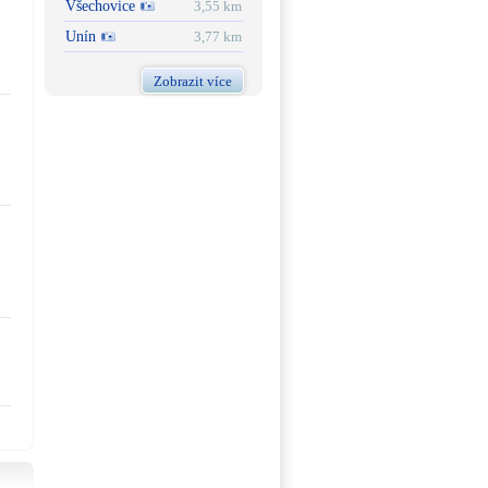
Všechovice
3,55 km
Unín
3,77 km
Zobrazit více