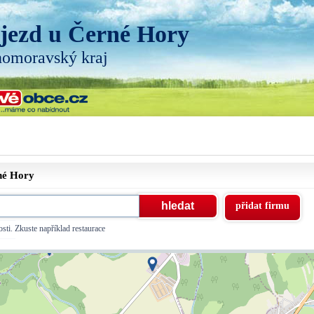
jezd u Černé Hory
homoravský kraj
rné Hory
přidat firmu
sti. Zkuste například restaurace