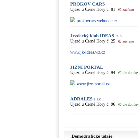
PROKOV CARS
Újezd u Černé Hory č. 81
zavřeno
prokovcars.webnode.cz
Jezdecký klub IDEAS
z.s.
Újezd u Černé Hory č. 25
zavřeno
www.jk-ideas.wz.cz
JIŽNÍ PORTÁL
Újezd u Černé Hory č. 94
dle domlu
www.jizniportal.cz
ADRALES
s.r.o.
Újezd u Černé Hory č. 96
dle domlu
Demografické údaje