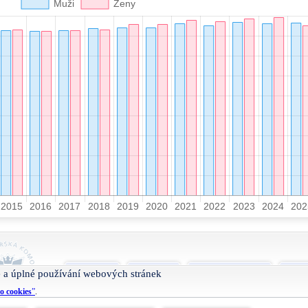
O projektu
Nápověda
Podmínky užívání
Smlu
 a úplné používání webových stránek
o cookies
”
.