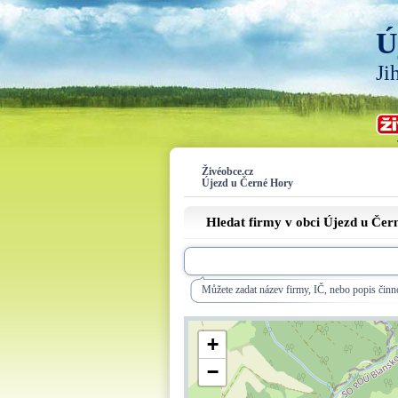
Ú
Ji
Živéobce.cz
Újezd u Černé Hory
Hledat firmy v obci Újezd u Če
Můžete zadat název firmy, IČ, nebo popis činno
+
−