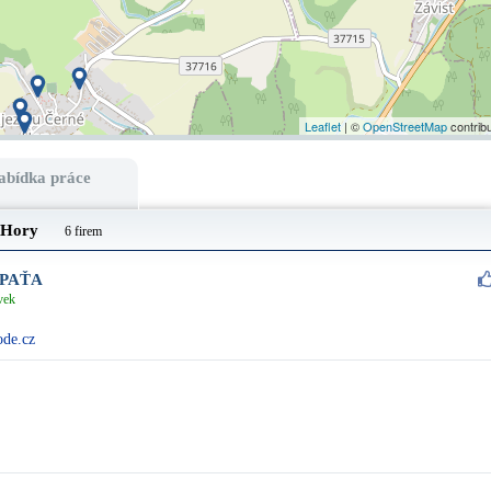
Leaflet
| ©
OpenStreetMap
contrib
abídka práce
é Hory
6 firem
 PAŤA
vek
ode.cz