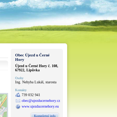
Obec Újezd u Černé
Hory
Újezd u Černé Hory č. 108,
67922, Lipůvka
Osoby
Ing. Nehyba Lukáš, starosta
Kontakty
739 032 941
obec@ujezducernehory.cz
www.ujezducernehory.eu
Kompletní info