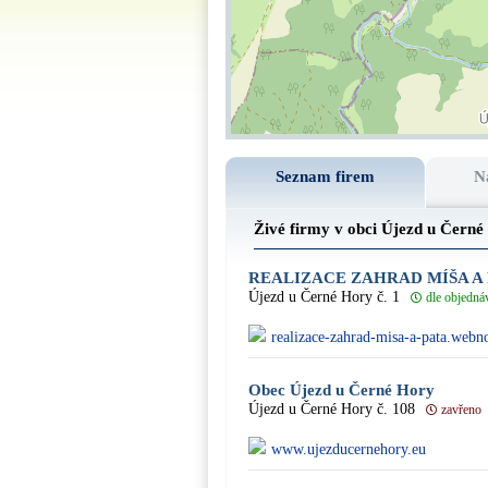
Seznam firem
N
Živé firmy v obci Újezd u Čern
REALIZACE ZAHRAD MÍŠA A
Újezd u Černé Hory č. 1
dle objedná
realizace-zahrad-misa-a-pata.webn
Obec Újezd u Černé Hory
Újezd u Černé Hory č. 108
zavřeno
www.ujezducernehory.eu