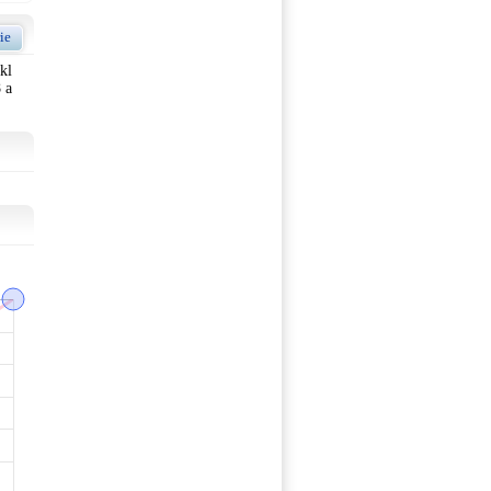
ie
kl
 a