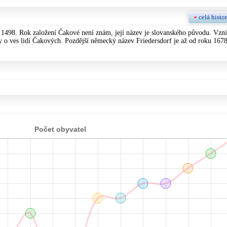
celá histor
 1498. Rok založení Čakové není znám, její název je slovanského původu. Vzni
y o ves lidí Čakových. Pozdější německý název Friedersdorf je až od roku 1678