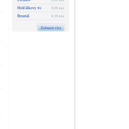
Hošťálkovy
8,06 km
Bruntál
8,39 km
Zobrazit více