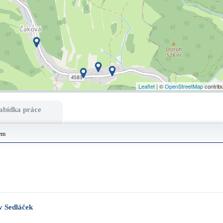
Leaflet
| ©
OpenStreetMap
contrib
abídka práce
rem
v Sedláček