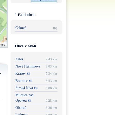
1 části obce:
Čaková
(6)
utors
Obce v okolí
Zátor
2,43 km
Nové Heřminovy
3,03 km
Krasov
5,34 km
Brantice
5,53 km
Široká Niva
5,88 km
Milotice nad
Opavou
6,28 km
Oborná
6,36 km
Lichnov
6,80 km