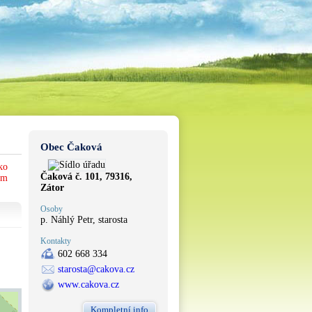
Obec Čaková
ko
Čaková č. 101, 79316,
em
Zátor
Osoby
p. Náhlý Petr, starosta
Kontakty
602 668 334
starosta@cakova.cz
www.cakova.cz
Kompletní info