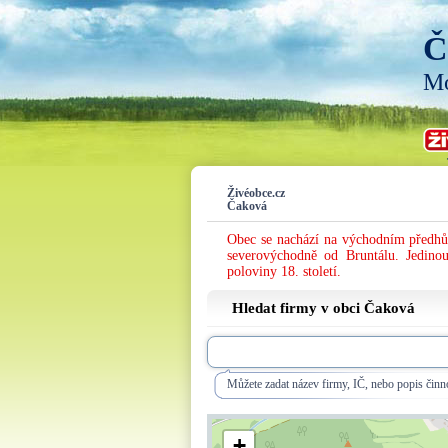
Č
Mo
Živéobce.cz
Čaková
Obec se nachází na východním předhůř
severovýchodně od Bruntálu. Jedino
poloviny 18. století.
Hledat firmy v obci Čaková
Můžete zadat název firmy, IČ, nebo popis činno
+