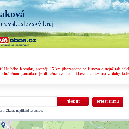
aková
ravskoslezský kraj
í Hrubého Jeseníku, přesněji 15 km jihozápadně od Krnova a stejně tak dale
u chráněnou památkou je dřevěná zvonice, lidová architektura z doby kol
přidat firmu
sti. Zkuste například restaurace