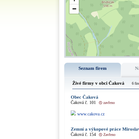
−
Seznam firem
N
Živé firmy v obci Čaková
6 fi
Obec Čaková
Čaková č. 101
zavřeno
www.cakova.cz
Zemní a výkopové práce Mirosla
Čaková č. 154
Zavřeno