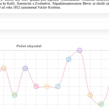
nou ke Kolči, Statenicím a Zvoleněvsi. Nápadnáosamocenost Blevic se obráží ta
teré už roku 1852 zaznamenal Václav Krolmus.