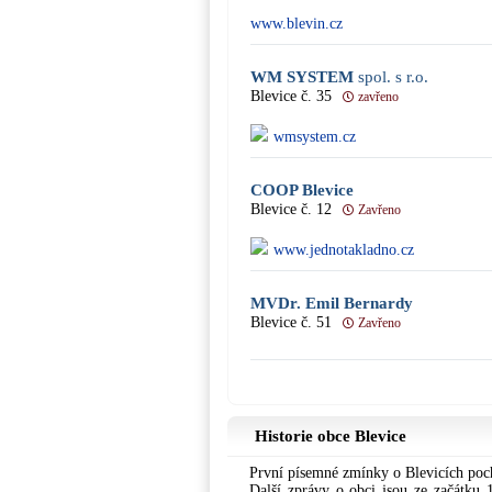
www.blevin.cz
WM SYSTEM
spol. s r.o.
Blevice č. 35
zavřeno
wmsystem.cz
COOP Blevice
Blevice č. 12
Zavřeno
www.jednotakladno.cz
MVDr. Emil Bernardy
Blevice č. 51
Zavřeno
Historie obce Blevice
První písemné zmínky o Blevicích pochá
Další zprávy o obci jsou ze začátku 1