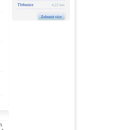
Třebusice
4,22 km
Zobrazit více
i.
 a