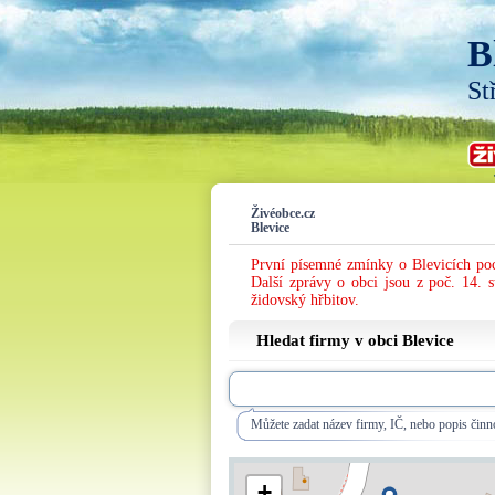
B
St
Živéobce.cz
Blevice
První písemné zmínky o Blevicích poch
Další zprávy o obci jsou z poč. 14. s
židovský hřbitov.
Hledat firmy v obci Blevice
Můžete zadat název firmy, IČ, nebo popis činno
+