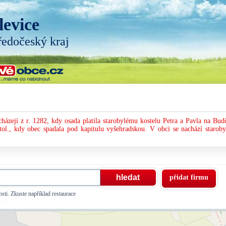
levice
ředočeský kraj
ázejí z r. 1282, kdy osada platila starobylému kostelu Petra a Pavla na Budč
tol., kdy obec spadala pod kapitulu vyšehradskou. V obci se nachází staroby
přidat firmu
sti. Zkuste například restaurace