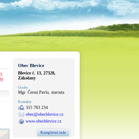
Obec Blevice
Blevice č. 13, 27328,
i.
Zákolany
lý
Osoby
Mgr. Černá Pavla, starosta
Kontakty
315 783 234
obec@obecblevice.cz
www.obecblevice.cz
Kompletní info