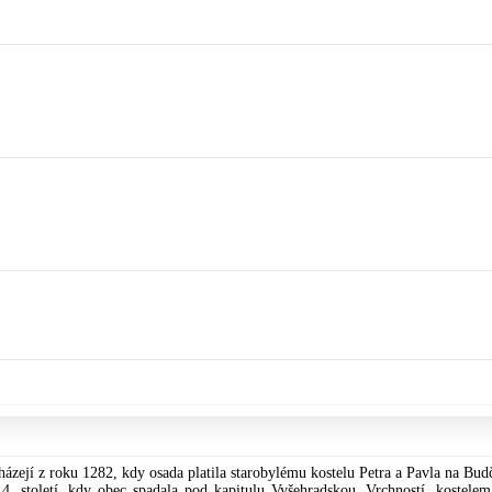
zejí z roku 1282, kdy osada platila starobylému kostelu Petra a Pavla na Budč
4. století, kdy obec spadala pod kapitulu Vyšehradskou. Vrchností, kostelem