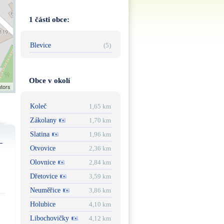
1 části obce:
Blevice
(5)
Obce v okolí
utors
Koleč
1,65 km
Zákolany
1,70 km
Slatina
1,96 km
Otvovice
2,36 km
Olovnice
2,84 km
Dřetovice
3,59 km
Neuměřice
3,86 km
Holubice
4,10 km
Libochovičky
4,12 km