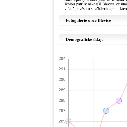
školou patřily někdejší Blevice větši
v řadě pověstí o strašidlech apod., k
Fotogalerie obce Blevice
Demografické údaje