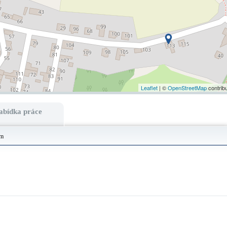
Leaflet
| ©
OpenStreetMap
contrib
abídka práce
em