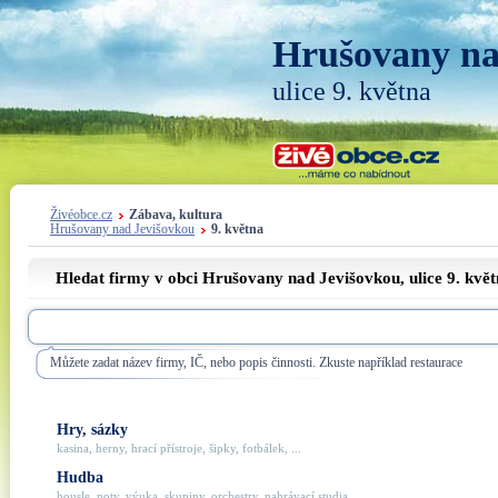
Hrušovany na
ulice 9. května
Živéobce.cz
Zábava, kultura
Hrušovany nad Jevišovkou
9. května
Hledat firmy v obci Hrušovany nad Jevišovkou, ulice
9. kvě
Můžete zadat název firmy, IČ, nebo popis činnosti. Zkuste například restaurace
Hry, sázky
kasina, herny, hrací přístroje, šipky, fotbálek, ...
Hudba
housle, noty, výuka, skupiny, orchestry, nahrávací studia, ...