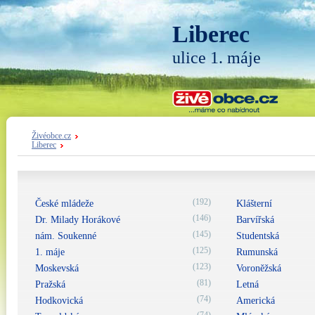
Liberec
ulice 1. máje
Živéobce.cz
Liberec
(192)
České mládeže
Klášterní
(146)
Dr. Milady Horákové
Barvířská
(145)
nám. Soukenné
Studentská
(125)
1. máje
Rumunská
(123)
Moskevská
Voroněžská
(81)
Pražská
Letná
(74)
Hodkovická
Americká