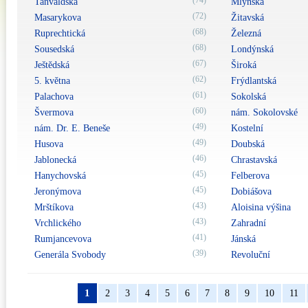
(74)
Tanvaldská
Mlýnská
(72)
Masarykova
Žitavská
(68)
Ruprechtická
Železná
(68)
Sousedská
Londýnská
(67)
Ještědská
Široká
(62)
5. května
Frýdlantská
(61)
Palachova
Sokolská
(60)
Švermova
nám. Sokolovské
(49)
nám. Dr. E. Beneše
Kostelní
(49)
Husova
Doubská
(46)
Jablonecká
Chrastavská
(45)
Hanychovská
Felberova
(45)
Jeronýmova
Dobiášova
(43)
Mrštíkova
Aloisina výšina
(43)
Vrchlického
Zahradní
(41)
Rumjancevova
Jánská
(39)
Generála Svobody
Revoluční
1
2
3
4
5
6
7
8
9
10
11